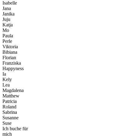
Isabelle
Jana
Janika
Juju
Katja
Mo
Paula
Perle
Viktoria
Bibiana
Florian
Franziska
Happyness
Ia
Kely
Lea
Magdalena
Matthew
Patricia
Roland
Sabrina
Susanne
Suse
Ich buche für
mich