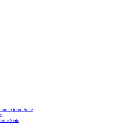
eine externe Seite
e
terne Seite