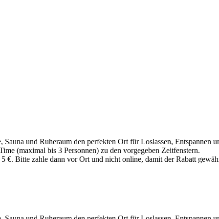
, Sauna und Ruheraum den perfekten Ort für Loslassen, Entspannen un
 Time (maximal bis 3 Personnen) zu den vorgegeben Zeitfenstern.
 5 €. Bitte zahle dann vor Ort und nicht online, damit der Rabatt gewä
, Sauna und Ruheraum den perfekten Ort für Loslassen, Entspannen un