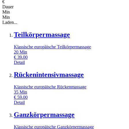
€
Dauer
Min
Min
Laden...
Teilkörpermassage
Klassische europäische Teilkörpermassage
20
Min
€
39.00
Detail
Rückenintensivmassage
Klassische europäische Rückenmassage
35
Min
€
59.00
Detail
Ganzkörpermassage
Klassische europäische Ganzkörpermassage