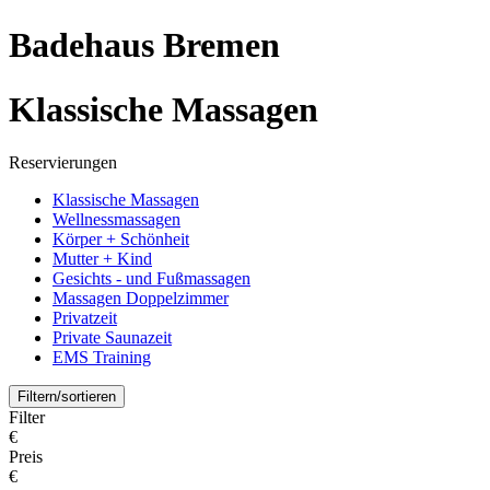
Badehaus Bremen
Klassische Massagen
Reservierungen
Klassische Massagen
Wellnessmassagen
Körper + Schönheit
Mutter + Kind
Gesichts - und Fußmassagen
Massagen Doppelzimmer
Privatzeit
Private Saunazeit
EMS Training
Filtern/sortieren
Filter
€
Preis
€