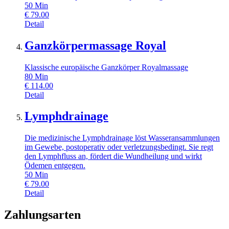
50
Min
€
79.00
Detail
Ganzkörpermassage Royal
Klassische europäische Ganzkörper Royalmassage
80
Min
€
114.00
Detail
Lymphdrainage
Die medizinische Lymphdrainage löst Wasseransammlungen
im Gewebe, postoperativ oder verletzungsbedingt. Sie regt
den Lymphfluss an, fördert die Wundheilung und wirkt
Ödemen entgegen.
50
Min
€
79.00
Detail
Zahlungsarten