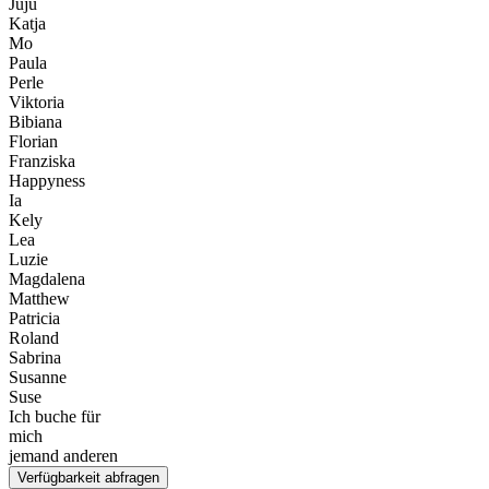
Juju
Katja
Mo
Paula
Perle
Viktoria
Bibiana
Florian
Franziska
Happyness
Ia
Kely
Lea
Luzie
Magdalena
Matthew
Patricia
Roland
Sabrina
Susanne
Suse
Ich buche für
mich
jemand anderen
Verfügbarkeit abfragen