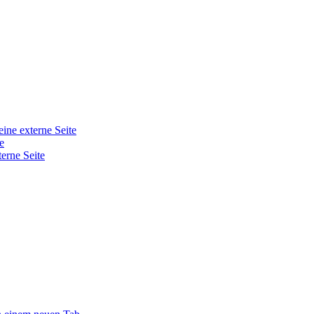
eine externe Seite
e
terne Seite