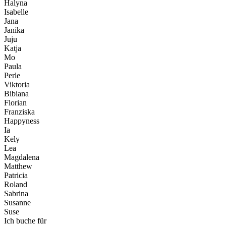
Halyna
Isabelle
Jana
Janika
Juju
Katja
Mo
Paula
Perle
Viktoria
Bibiana
Florian
Franziska
Happyness
Ia
Kely
Lea
Magdalena
Matthew
Patricia
Roland
Sabrina
Susanne
Suse
Ich buche für