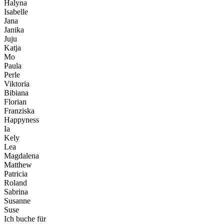
Halyna
Isabelle
Jana
Janika
Juju
Katja
Mo
Paula
Perle
Viktoria
Bibiana
Florian
Franziska
Happyness
Ia
Kely
Lea
Magdalena
Matthew
Patricia
Roland
Sabrina
Susanne
Suse
Ich buche für