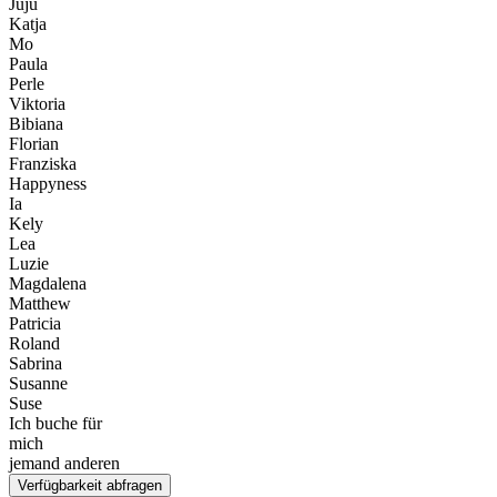
Juju
Katja
Mo
Paula
Perle
Viktoria
Bibiana
Florian
Franziska
Happyness
Ia
Kely
Lea
Luzie
Magdalena
Matthew
Patricia
Roland
Sabrina
Susanne
Suse
Ich buche für
mich
jemand anderen
Verfügbarkeit abfragen