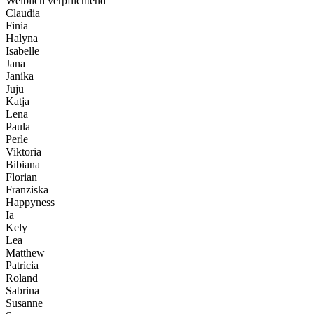
Weiblich verpflichtend
Claudia
Finia
Halyna
Isabelle
Jana
Janika
Juju
Katja
Lena
Paula
Perle
Viktoria
Bibiana
Florian
Franziska
Happyness
Ia
Kely
Lea
Matthew
Patricia
Roland
Sabrina
Susanne