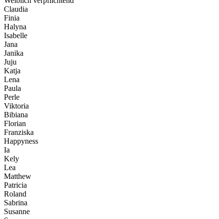
Weiblich verpflichtend
Claudia
Finia
Halyna
Isabelle
Jana
Janika
Juju
Katja
Lena
Paula
Perle
Viktoria
Bibiana
Florian
Franziska
Happyness
Ia
Kely
Lea
Matthew
Patricia
Roland
Sabrina
Susanne