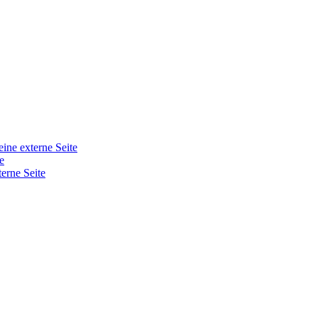
eine externe Seite
e
terne Seite