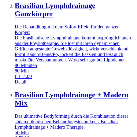
Brasilian Lymphdrainage
Ganzkörper
Die Behandlung mit dem Sofort Effekt für den ganzen
Körper!
Die brasilianische Lymphdrainage kommt ursprünglich auch
aus der Physiotherapie. Sie löst mit ihren dynamischen
Griffen angestaute Gewebsflüssigkeit, wirkt verschlankend,
formt Bauch/Beine/Po, lockert die Faszien und löst auch
muskuläre Verspannungen. Wirkt sehr gut bei Lipödemen.
80 Minuten
80
Min
€
114.00
Detail
Brasilian Lymphdrainage + Madero
Mix
Das ultimative Bodyforming durch die Kombination dieser
südamerikanischen Behandlungstechniken - Brasilian
Lymphdrainage + Madero Therapie.
50
Min