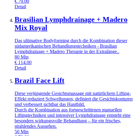
€
79.00
Detail
Brasilian Lymphdrainage + Madero
Mix Royal
Das ultimative Bodyforming durch die Kombination dieser
südamerikanischen Behandlungstechniken - Brasilian
Lymphdrainage + Madero Therapie in der Extralänge..
80
Min
€
114.00
Detail
Brazil Face Lift
Diese verjüngende Gesichtsmassage mit natürlichem Lifting-
Effekt reduziert Schwellungen, definiert die Gesichtskonturen
und verbessert sichtbar das Hautbild.
Durch die Kombination aus fortgeschrittenen manuellen
Liftingtechniken und intensiver Lymphdrainage entsteht eine
besonders wirkungsvolle Behandlung – für ein frisches,
strahlendes Aussehen.
50
Min