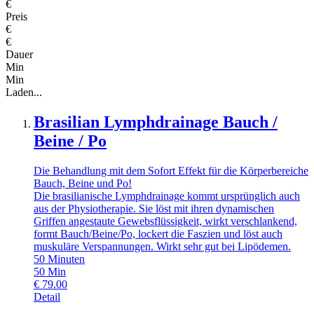
€
Preis
€
€
Dauer
Min
Min
Laden...
Brasilian Lymphdrainage Bauch /
Beine / Po
Die Behandlung mit dem Sofort Effekt für die Körperbereiche
Bauch, Beine und Po!
Die brasilianische Lymphdrainage kommt ursprünglich auch
aus der Physiotherapie. Sie löst mit ihren dynamischen
Griffen angestaute Gewebsflüssigkeit, wirkt verschlankend,
formt Bauch/Beine/Po, lockert die Faszien und löst auch
muskuläre Verspannungen. Wirkt sehr gut bei Lipödemen.
50 Minuten
50
Min
€
79.00
Detail