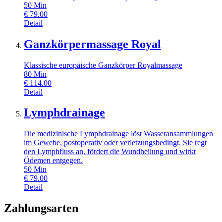
50
Min
€
79.00
Detail
Ganzkörpermassage Royal
Klassische europäische Ganzkörper Royalmassage
80
Min
€
114.00
Detail
Lymphdrainage
Die medizinische Lymphdrainage löst Wasseransammlungen
im Gewebe, postoperativ oder verletzungsbedingt. Sie regt
den Lymphfluss an, fördert die Wundheilung und wirkt
Ödemen entgegen.
50
Min
€
79.00
Detail
Zahlungsarten