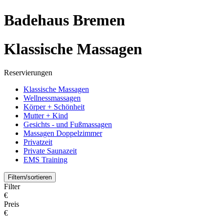
Badehaus Bremen
Klassische Massagen
Reservierungen
Klassische Massagen
Wellnessmassagen
Körper + Schönheit
Mutter + Kind
Gesichts - und Fußmassagen
Massagen Doppelzimmer
Privatzeit
Private Saunazeit
EMS Training
Filtern/sortieren
Filter
€
Preis
€