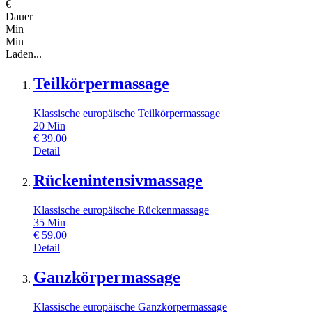
€
Dauer
Min
Min
Laden...
Teilkörpermassage
Klassische europäische Teilkörpermassage
20
Min
€
39.00
Detail
Rückenintensivmassage
Klassische europäische Rückenmassage
35
Min
€
59.00
Detail
Ganzkörpermassage
Klassische europäische Ganzkörpermassage